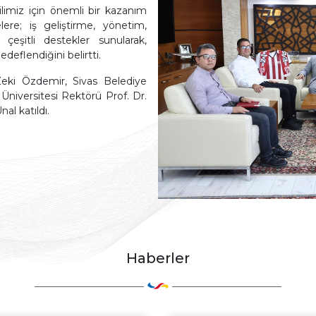
imiz için önemli bir kazanım
TOBB Uyum
Faydalı Linkler
elere; iş geliştirme, yönetim,
çeşitli destekler sunularak,
Şikayet Şeması
deflendiğini belirtti.
eki Özdemir, Sivas Belediye
Üniversitesi Rektörü Prof. Dr.
l katıldı.
Haberler