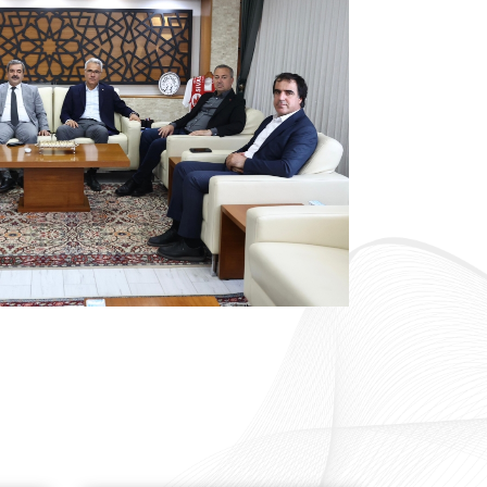
Yurtdışı
Kurumsal Kimlik
Pazarlama
Kılavuzu
Faaliyetleri