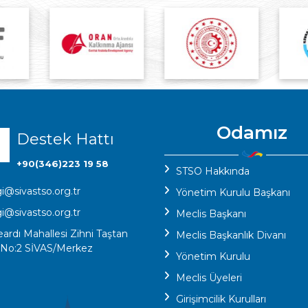
Odamız
Destek Hattı
+90(346)223 19 58
STSO Hakkında
gi@sivastso.org.tr
Yönetim Kurulu Başkanı
gi@sivastso.org.tr
Meclis Başkanı
eardı Mahallesi Zihni Taştan
Meclis Başkanlık Divanı
 No:2 SİVAS/Merkez
Yönetim Kurulu
Meclis Üyeleri
Girişimcilik Kurulları