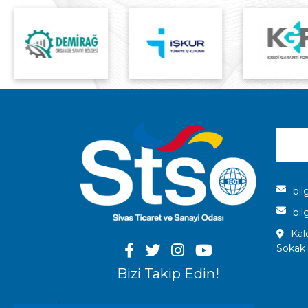
bil
bil
Kal
Sokak
Bizi Takip Edin!