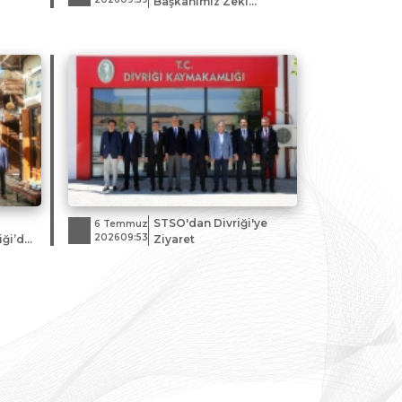
Başkanımız Zeki
Özdemir, Çamlıbel
Tüneli Projesi Temel
Atma Töreni’ne katıldı.
STSO'dan Divriği'ye
6 Temmuz
202609:53
iği’de
Ziyaret
reti