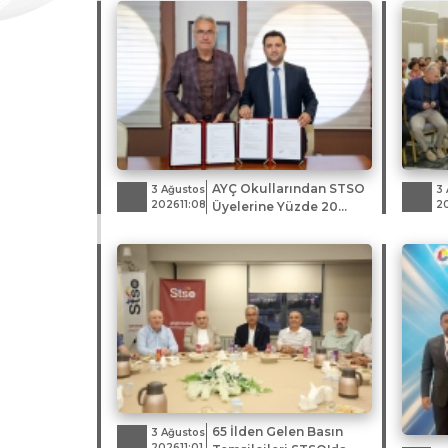
AYÇ Okullarından STSO
3 Ağustos
3 
202611:08
2
Üyelerine Yüzde 20
İndirim
65 İlden Gelen Basın
3 Ağustos
202611:01