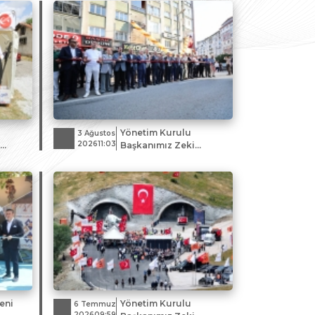
Yönetim Kurulu
3 Ağustos
202611:03
i
Başkanımız Zeki
eri ve
Özdemir, Sivas
e
Gazeteciler
Cemiyeti'nin yeni
hizmet ofisinin açılış
törenine katıldı.
eni
Yönetim Kurulu
6 Temmuz
202609:59