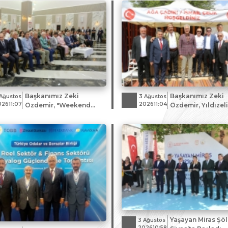
Başkanımız Zeki
Başkanımız Zeki
Ağustos
3 Ağustos
02611:07
202611:04
Özdemir, "Weekend
Özdemir, Yıldızel
Sivas" Turizm
Karakucak Güreşl
Buluşmasına Katıldı
Kültür Festivali'n
Katıldı
Yaşayan Miras Şöl
3 Ağustos
202610:58