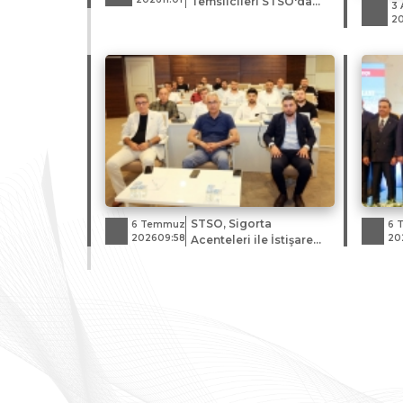
Temsilcileri STSO'da
3 
Bir Araya Geldi
20
STSO, Sigorta
6 Temmuz
6 
202609:58
20
Acenteleri ile İstişare
Toplantısı Düzenledi