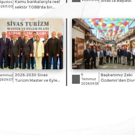
Sivas’ta Başladı.
Kamu bankalarıyla reel
Ağustos
2611:00
sektör TOBB'da bir
araya geldi
2026-2030 Sivas
6
Başkanımız Zeki
Temmuz
Temmuz
2609:57
Turizm Master ve Eylem
Özdemir’den Divr
202609:55
Planı Tanıtıldı
Üye ve Esnaf Ziya