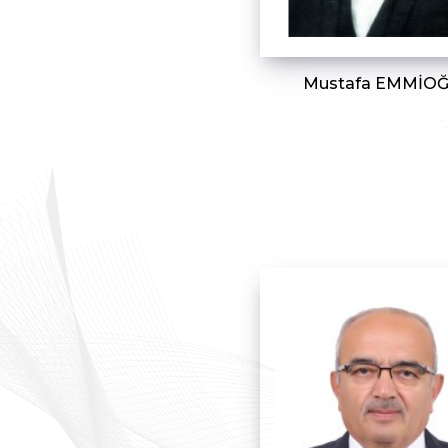
Mustafa EMMİO