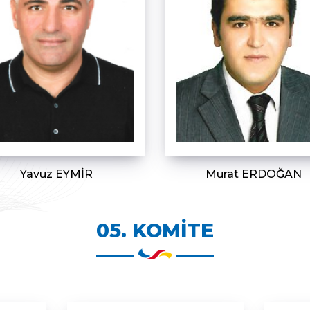
Yavuz EYMİR
Murat ERDOĞAN
05. KOMİTE