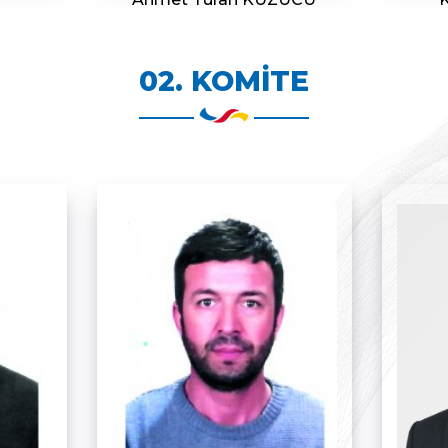
02. KOMİTE