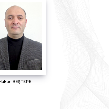
Hakan BEŞTEPE