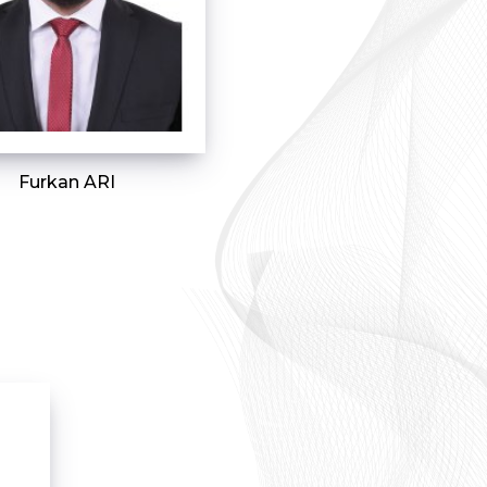
Furkan ARI