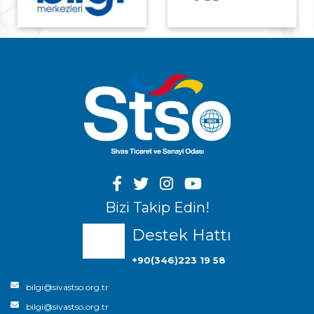
Bizi Takip Edin!
Destek Hattı
+90(346)223 19 58
bilgi@sivastso.org.tr
bilgi@sivastso.org.tr