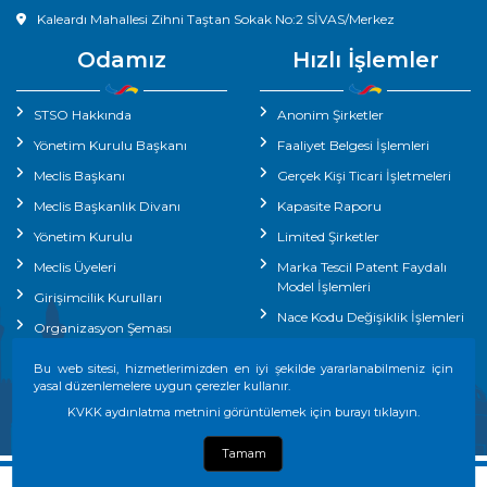
Kaleardı Mahallesi Zihni Taştan Sokak No:2 SİVAS/Merkez
Odamız
Hızlı İşlemler
STSO Hakkında
Anonim Şirketler
Yönetim Kurulu Başkanı
Faaliyet Belgesi İşlemleri
Meclis Başkanı
Gerçek Kişi Ticari İşletmeleri
Meclis Başkanlık Divanı
Kapasite Raporu
Yönetim Kurulu
Limited Şirketler
Meclis Üyeleri
Marka Tescil Patent Faydalı
Model İşlemleri
Girişimcilik Kurulları
Nace Kodu Değişiklik İşlemleri
Organizasyon Şeması
Yerli Malı Belgesi
Oda Personelimiz
Bu web sitesi, hizmetlerimizden en iyi şekilde yararlanabilmeniz için
İhracat Destek Ofisi İşlemleri
yasal düzenlemelere uygun çerezler kullanır.
KVKK aydınlatma metnini görüntülemek için burayı tıklayın.
Tamam
Telif hakkı Fikir ve Sanat Eserleri Kanunu