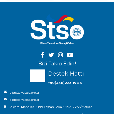
Bizi Takip Edin!
Destek Hattı
+90(346)223 19 58
bilgi@sivastso.org.tr
bilgi@sivastso.org.tr
Kaleardı Mahallesi Zihni Taştan Sokak No:2 SİVAS/Merkez