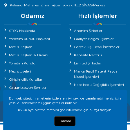
Kaleardı Mahallesi Zihni Taştan Sokak No:2 SİVAS/Merkez
Odamız
Hızlı İşlemler
STSO Hakkında
Anonim Şirketler
Yönetim Kurulu Başkanı
Faaliyet Belgesi İşlemleri
Meclis Başkanı
Gerçek Kişi Ticari İşletmeleri
Meclis Başkanlık Divanı
Kapasite Raporu
Yönetim Kurulu
Limited Şirketler
Meclis Üyeleri
Marka Tescil Patent Faydalı
Model İşlemleri
Girişimcilik Kurulları
Nace Kodu Değişiklik İşlemleri
Organizasyon Şeması
Yerli Malı Belgesi
Oda Personelimiz
Bu web sitesi, hizmetlerimizden en iyi şekilde yararlanabilmeniz için
İhracat Destek Ofisi İşlemleri
yasal düzenlemelere uygun çerezler kullanır.
KVKK aydınlatma metnini görüntülemek için burayı tıklayın.
Tamam
Telif hakkı Fikir ve Sanat Eserleri Kanunu