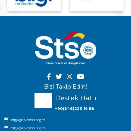
Bizi Takip Edin!
Destek Hattı
+90(346)223 19 58
bilgi@sivastso.org.tr
bilgi@sivastso.org.tr