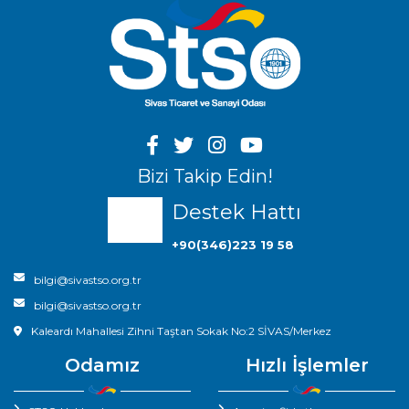
Bizi Takip Edin!
Destek Hattı
+90(346)223 19 58
bilgi@sivastso.org.tr
bilgi@sivastso.org.tr
Kaleardı Mahallesi Zihni Taştan Sokak No:2 SİVAS/Merkez
Odamız
Hızlı İşlemler