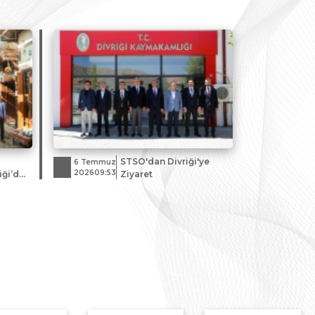
Özdemir, Çamlıbel
Tüneli Projesi Temel
Atma Töreni’ne katıldı.
STSO'dan Divriği'ye
6 Temmuz
202609:53
iği’de
Ziyaret
reti