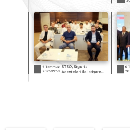
Bir Araya Geldi
20
STSO, Sigorta
6 Temmuz
6 
202609:58
20
Acenteleri ile İstişare
Toplantısı Düzenledi