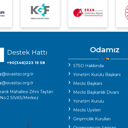
Odamız
Destek Hattı
+90(346)223 19 58
STSO Hakkında
gi@sivastso.org.tr
Yönetim Kurulu Başkanı
gi@sivastso.org.tr
Meclis Başkanı
eardı Mahallesi Zihni Taştan
Meclis Başkanlık Divanı
 No:2 SİVAS/Merkez
Yönetim Kurulu
Meclis Üyeleri
Girişimcilik Kurulları
Organizasyon Şeması