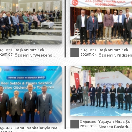
Başkanımız Zeki
Başkanımız Zeki
Ağustos
3 Ağustos
02611:07
202611:04
Özdemir, "Weekend
Özdemir, Yıldızel
Sivas" Turizm
Karakucak Güreşl
Buluşmasına Katıldı
Kültür Festivali'n
Katıldı
Yaşayan Miras Şöl
3 Ağustos
202610:58
Sivas’ta Başladı.
Kamu bankalarıyla reel
Ağustos