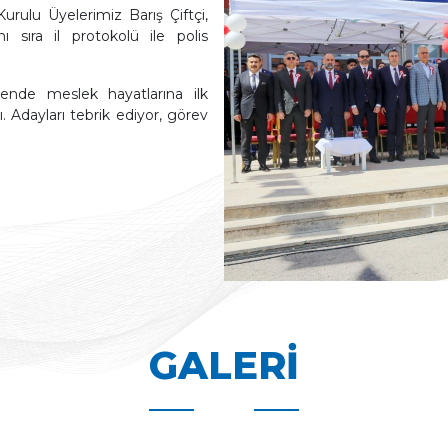
ulu Üyelerimiz Barış Çiftçi,
TOBB Uyum
Faydalı Linkler
sıra il protokolü ile polis
Şikayet Şeması
ende meslek hayatlarına ilk
 Adayları tebrik ediyor, görev
GALERI