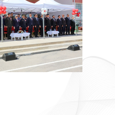
Yurtdışı
Kurumsal Kimlik
Pazarlama
Kılavuzu
Faaliyetleri