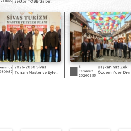
2611:00
sektör TOBB'da bir
araya geldi
2026-2030 Sivas
6
Başkanımız Zeki
Temmuz
Temmuz
2609:57
Turizm Master ve Eylem
Özdemir’den Divr
202609:55
Planı Tanıtıldı
Üye ve Esnaf Ziya