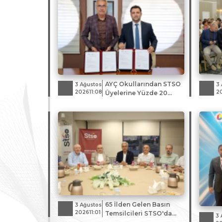
AYÇ Okullarından STSO
3 Ağustos
3 
202611:08
2
Üyelerine Yüzde 20
İndirim
65 İlden Gelen Basın
3 Ağustos
202611:01
Temsilcileri STSO'da
3 