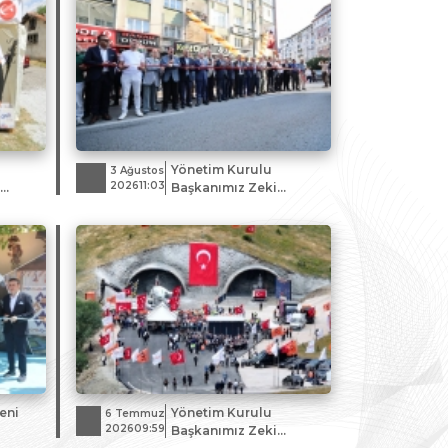
Yönetim Kurulu
3 Ağustos
202611:03
i
Başkanımız Zeki
eri ve
Özdemir, Sivas
e
Gazeteciler
Cemiyeti'nin yeni
hizmet ofisinin açılış
törenine katıldı.
eni
Yönetim Kurulu
6 Temmuz
202609:59
Başkanımız Zeki