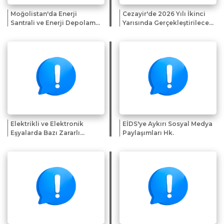
Moğolistan'da Enerji
Cezayir'de 2026 Yılı İkinci
Santrali ve Enerji Depolama
Yarısında Gerçekleştirilecek
Sistemi Projelerine Yönelik
Fuar ve Sergiler Hk.
İlgi Beyanı Çağrısı
Elektrikli ve Elektronik
EİDS'ye Aykırı Sosyal Medya
Eşyalarda Bazı Zararlı
Paylaşımları Hk.
Maddelerin Kullanımının
Kısıtlanmasından Muaf
Tutulan Uygulamalara
İlişkin Genelge