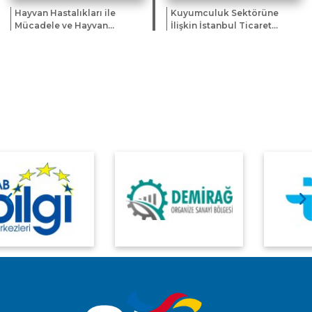
Hayvan Hastalıkları ile
Kuyumculuk Sektörüne
Mücadele ve Hayvan
İlişkin İstanbul Ticaret
Hareketleri Kontrolü
Odası Bilgilendirme
Genelgesi'nde Değişiklik
Kitapçığı Hk.