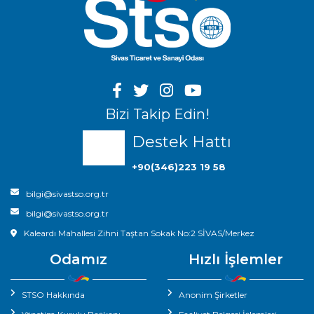
Bizi Takip Edin!
Destek Hattı
+90(346)223 19 58
bilgi@sivastso.org.tr
bilgi@sivastso.org.tr
Kaleardı Mahallesi Zihni Taştan Sokak No:2 SİVAS/Merkez
Odamız
Hızlı İşlemler
STSO Hakkında
Anonim Şirketler