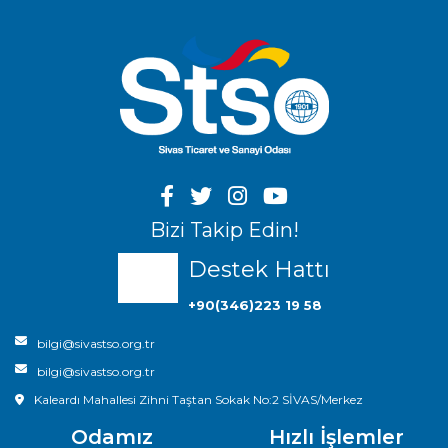
Bizi Takip Edin!
Destek Hattı
+90(346)223 19 58
bilgi@sivastso.org.tr
bilgi@sivastso.org.tr
Kaleardı Mahallesi Zihni Taştan Sokak No:2 SİVAS/Merkez
Odamız
Hızlı İşlemler