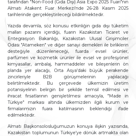
tarafından "Non-Food (Gıda Dışı) Asia Expo 2025 Fuarı"nın
Almatı Atakent Fuar Merkezi'nde 26-28 Kasım 2025
tarihlerinde gerçekleştirileceği bildirilmektedir.
Yazıda devamla, söz konusu etkinliğin gıda dışı tüketim
malları pazarını içerdiği, fuarın Kazakistan Ticaret ve
Entegrasyon Bakanlığı, Kazakistan Ulusal Girişimciler
Odası "Atameken" ve diğer sanayi dernekleri ile birliklerin
desteğiyle düzenleneceği, fuarda evsel ürünler,
parfümeri ve kozmetik ürünler ile evsel ve profesyonel
kimyasallar, ambalaj, hammaddeler ve bileşenlerin ön
planda yer alacağı, Orta Asya'daki büyük perakende
zincirleriyle B2B görüşmelerinin yapılacağı
belirtilmektedir. Bu çerçevede ülkemizin üretim
potansiyelinin belirgin bir şekilde temsil edilmesi ve
ihracat fırsatlarının genişletilmesi amacıyla, "Made in
Türkiye" markası altında ülkemizden ilgili kurum ve
firmalarımızın fuara katılmasının beklendiği ifade
edilmektedir.
Almatı Başkonsolosluğumuzun konuya ilişkin yazısında,
Kazakistan toplumunun Türkiye'ye dönük artmakta olan