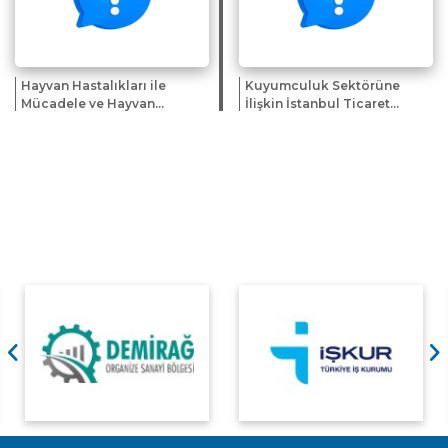
Hayvan Hastalıkları ile
Kuyumculuk Sektörüne
Mücadele ve Hayvan
İlişkin İstanbul Ticaret
Hareketleri Kontrolü
Odası Bilgilendirme
Genelgesi'nde Değişiklik
Kitapçığı Hk.