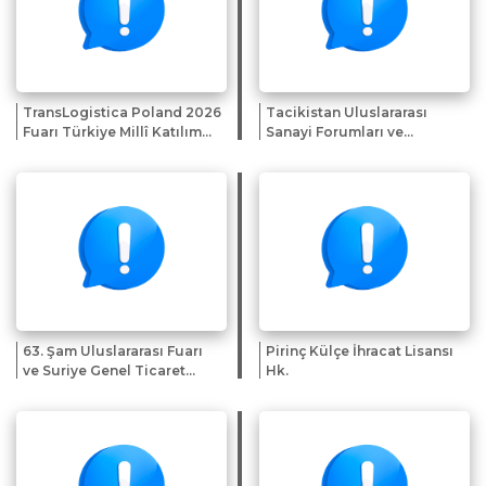
TransLogistica Poland 2026
Tacikistan Uluslararası
Fuarı Türkiye Millî Katılım
Sanayi Forumları ve
Organizasyonu
Sergileri Sunumu
63. Şam Uluslararası Fuarı
Pirinç Külçe İhracat Lisansı
ve Suriye Genel Ticaret
Hk.
Heyeti