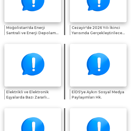
Moğolistan'da Enerji
Cezayir'de 2026 Yılı İkinci
Santrali ve Enerji Depolama
Yarısında Gerçekleştirilecek
Sistemi Projelerine Yönelik
Fuar ve Sergiler Hk.
İlgi Beyanı Çağrısı
Elektrikli ve Elektronik
EİDS'ye Aykırı Sosyal Medya
Eşyalarda Bazı Zararlı
Paylaşımları Hk.
Maddelerin Kullanımının
Kısıtlanmasından Muaf
Tutulan Uygulamalara
İlişkin Genelge