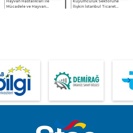
Hayvan Hastalıkları ile
Kuyumculuk Sektörüne
Mücadele ve Hayvan
İlişkin İstanbul Ticaret
Hareketleri Kontrolü
Odası Bilgilendirme
Genelgesi'nde Değişiklik
Kitapçığı Hk.