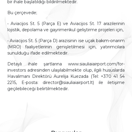
bir ihale başlatıldığı bildirilmektedir.
Bu çerçevede;
• Aviacijos St. 5 (Parça E) ve Aviacijos St. 17 arazilerinin
lojistik, depolama ve gayrimenkul geliştirme projeleri için,
• Aviacijos St. 5 (Parça D) arazisinin ise uçak bakım-onarım
(MRO) faaliyetlerinin genişletilmesi için, yatırımcılara
sunulduğu ifade edilmektedir.
Detaylı ihale şartlarına www.siauliaiairport.com/for-
investors adresinden ulaşılabilmekte olup, ilgili hususlarda
Havalimanı Direktörü Aurelija Kuezada (Tel: +370 41 54
2215, E-posta: director@siauliaiairport.lt) ile iletişime
geçilebileceği belirtilmektedir.