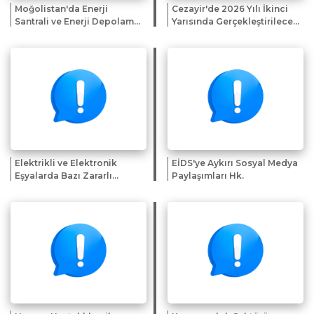
Moğolistan'da Enerji
Cezayir'de 2026 Yılı İkinci
Santrali ve Enerji Depolama
Yarısında Gerçekleştirilecek
Sistemi Projelerine Yönelik
Fuar ve Sergiler Hk.
İlgi Beyanı Çağrısı
Elektrikli ve Elektronik
EİDS'ye Aykırı Sosyal Medya
Eşyalarda Bazı Zararlı
Paylaşımları Hk.
Maddelerin Kullanımının
Kısıtlanmasından Muaf
Tutulan Uygulamalara
İlişkin Genelge