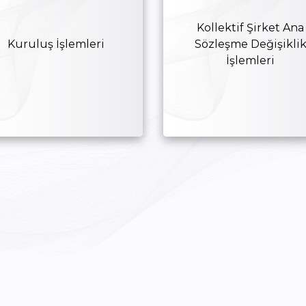
TOBB Uyum
Faydalı Linkler
Kollektif Şirket Ana
Şikayet Şeması
Kuruluş İşlemleri
Sözleşme Değişikli
İşlemleri