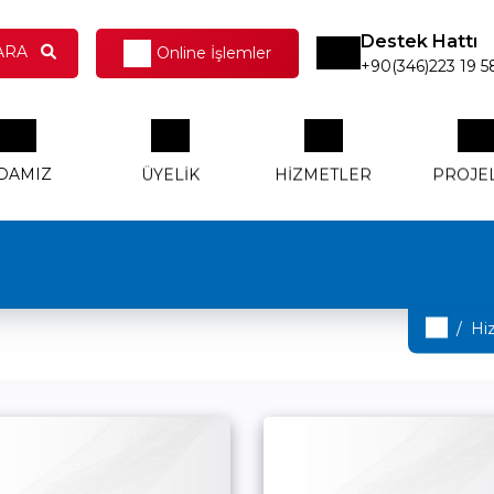
Destek Hattı
ARA
Online İşlemler
+90(346)223 19 5
DAMIZ
ÜYELIK
HIZMETLER
PROJE
Oda Sicil
Meclis Başkanı
Aidat İşlemleri
STSO Hakkın
Teşvik ve
İşlemleri
İş Birliği Teklifleri
Destekler
Hi
Sigortacılık
Yönetim Kurulu
Üyelerimiz
Meclis Üyeler
İşlemleri
İhracat Yapan
Raporlar
Üyelerimiz
TPE Bilgi ve
Vizyon, Misyon ve
KVKK Aydınla
Dökümentasyon
Online İşlemler
Politikalarımız
Metni
İşlemleri