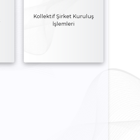
Yurtdışı
Kurumsal Kimlik
Pazarlama
Kılavuzu
Faaliyetleri
Kollektif Şirket Kuruluş
k
İşlemleri