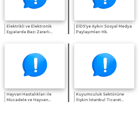
Elektrikli ve Elektronik
EİDS'ye Aykırı Sosyal Medya
Eşyalarda Bazı Zararlı
Paylaşımları Hk.
Maddelerin Kullanımının
Kısıtlanmasından Muaf
Tutulan Uygulamalara
İlişkin Genelge
Hayvan Hastalıkları ile
Kuyumculuk Sektörüne
Mücadele ve Hayvan
İlişkin İstanbul Ticaret
Hareketleri Kontrolü
Odası Bilgilendirme
Genelgesi'nde Değişiklik
Kitapçığı Hk.