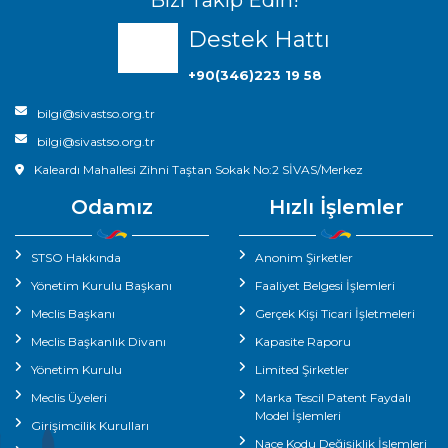
Bizi Takip Edin!
Destek Hattı
+90(346)223 19 58
bilgi@sivastso.org.tr
bilgi@sivastso.org.tr
Kaleardı Mahallesi Zihni Taştan Sokak No:2 SİVAS/Merkez
Odamız
Hızlı İşlemler
STSO Hakkında
Anonim Şirketler
Yönetim Kurulu Başkanı
Faaliyet Belgesi İşlemleri
Meclis Başkanı
Gerçek Kişi Ticari İşletmeleri
Meclis Başkanlık Divanı
Kapasite Raporu
Yönetim Kurulu
Limited Şirketler
Meclis Üyeleri
Marka Tescil Patent Faydalı
Model İşlemleri
Girişimcilik Kurulları
Nace Kodu Değişiklik İşlemleri