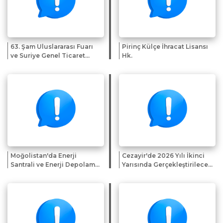
63. Şam Uluslararası Fuarı
Pirinç Külçe İhracat Lisansı
ve Suriye Genel Ticaret
Hk.
Heyeti
Moğolistan'da Enerji
Cezayir'de 2026 Yılı İkinci
Santrali ve Enerji Depolama
Yarısında Gerçekleştirilecek
Sistemi Projelerine Yönelik
Fuar ve Sergiler Hk.
İlgi Beyanı Çağrısı