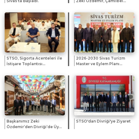
Sivas’ta Başladı.
Zeki Özdemir, Çamlıbel
Tüneli Projesi Temel Atma
Töreni’ne katıldı.
STSO, Sigorta Acenteleri ile
2026-2030 Sivas Turizm
İstişare Toplantısı
Master ve Eylem Planı
Düzenledi
Tanıtıldı
Başkanımız Zeki
STSO'dan Divriği'ye Ziyaret
Özdemir’den Divriği’de Üye
ve Esnaf Ziyareti