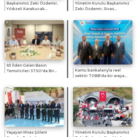
Başkanımız Zeki Özdemir,
Yönetim Kurulu Başkanımız
Yıldızeli Karakucak
Zeki Özdemir, Sivas
Güreşleri ve Kültür
Gazeteciler Cemiyeti'nin
Festivali'ne Katıldı
yeni hizmet ofisinin açılış
törenine katıldı.
65 İlden Gelen Basın
Kamu bankalarıyla reel
Temsilcileri STSO'da Bir
sektör TOBB'da bir araya
Araya Geldi
geldi
Yaşayan Miras Şöleni
Yönetim Kurulu Başkanımız