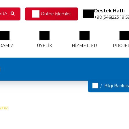
Destek Hattı
ARA
Online İşlemler
+90(346)223 19 5
DAMIZ
ÜYELIK
HIZMETLER
PROJE
u
Oda Sicil
Meclis Başkanı
Aidat İşlemleri
STSO Hakkın
Teşvik ve
İşlemleri
İş Birliği Teklifleri
Destekler
Bilgi Bankas
Sigortacılık
Yönetim Kurulu
Üyelerimiz
Meclis Üyeler
İşlemleri
İhracat Yapan
yınız.
Raporlar
Üyelerimiz
TPE Bilgi ve
Vizyon, Misyon ve
KVKK Aydınla
Dökümentasyon
Online İşlemler
Politikalarımız
Metni
İşlemleri