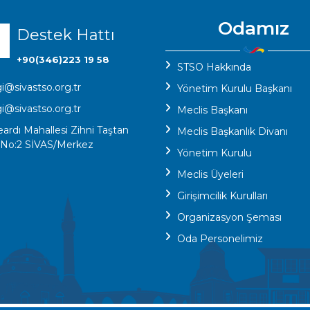
Odamız
Destek Hattı
+90(346)223 19 58
STSO Hakkında
gi@sivastso.org.tr
Yönetim Kurulu Başkanı
gi@sivastso.org.tr
Meclis Başkanı
eardı Mahallesi Zihni Taştan
Meclis Başkanlık Divanı
 No:2 SİVAS/Merkez
Yönetim Kurulu
Meclis Üyeleri
Girişimcilik Kurulları
Organizasyon Şeması
Oda Personelimiz