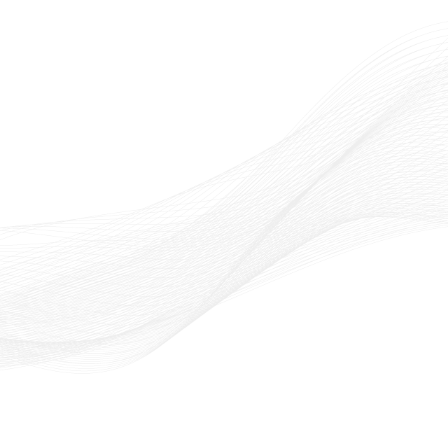
TOBB Uyum
Faydalı Linkler
Şikayet Şeması