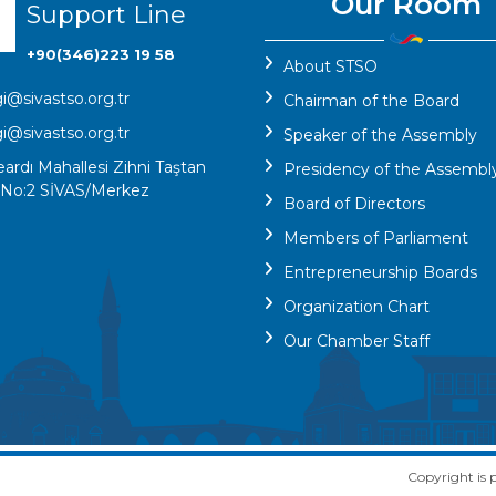
Our Room
Support Line
+90(346)223 19 58
About STSO
gi@sivastso.org.tr
Chairman of the Board
gi@sivastso.org.tr
Speaker of the Assembly
eardı Mahallesi Zihni Taştan
Presidency of the Assembl
 No:2 SİVAS/Merkez
Board of Directors
Members of Parliament
Entrepreneurship Boards
Organization Chart
Our Chamber Staff
Copyright is p