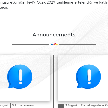
onusu etkinliğin 14–17 Ocak 2027 tarihlerine ertelendiği ve katılım
and Policies
Documentation
Text
Procedures
edir.
TOBB
Useful Links
Compliance
Complaint
Scheme
Announcements
9. Uluslararası
TransLogistica P
August
3 August