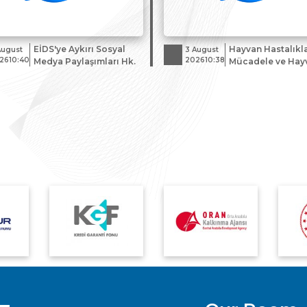
EİDS'ye Aykırı Sosyal
Hayvan Hastalıklar
August
3 August
2610:40
202610:38
Medya Paylaşımları Hk.
Mücadele ve Hay
Hareketleri Kont
Genelgesi'nde
Değişiklik