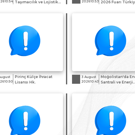
2610:54
202610:53
Taşımacılık ve Lojistik
2026 Fuarı Türkiy
Fuarı LOGISTICAL 2026
Katılım Organiza
hk.
Pirinç Külçe İhracat
Moğolistan'da Ene
August
3 August
2610:50
202610:43
Lisansı Hk.
Santrali ve Enerji
Depolama Sistem
Projelerine Yöneli
Beyanı Çağrısı