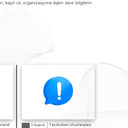
, kayıt ve organizasyona ilişkin ilave bilgilerin
Appointment
Represent
Chart
oland
Tacikistan Uluslararası
3 August