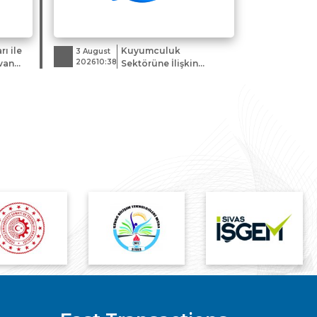
ı ile
Kuyumculuk
3 August
202610:38
van
Sektörüne İlişkin
rolü
İstanbul Ticaret Odası
Bilgilendirme Kitapçığı
Hk.