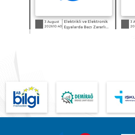
Elektrikli ve Elektronik
3 August
3 
202610:40
20
Eşyalarda Bazı Zararlı
Maddelerin
Kullanımının
Kısıtlanmasından Muaf
Tutulan Uygulamalara
İlişkin Genelge