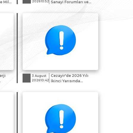
202610:52
e Millî
Sanayi Forumları ve
syonu
Sergileri Sunumu
rji
Cezayir'de 2026 Yılı
3 August
202610:42
İkinci Yarısında
i
Gerçekleştirilecek Fuar
k İlgi
ve Sergiler Hk.