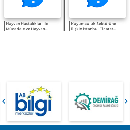
Hayvan Hastalıkları ile
Kuyumculuk Sektörüne
Mücadele ve Hayvan
İlişkin İstanbul Ticaret
Hareketleri Kontrolü
Odası Bilgilendirme
Genelgesi'nde Değişiklik
Kitapçığı Hk.