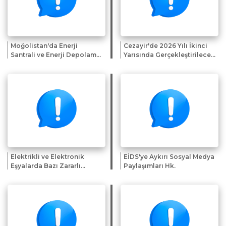
Moğolistan'da Enerji
Cezayir'de 2026 Yılı İkinci
Santrali ve Enerji Depolama
Yarısında Gerçekleştirilecek
Sistemi Projelerine Yönelik
Fuar ve Sergiler Hk.
İlgi Beyanı Çağrısı
Elektrikli ve Elektronik
EİDS'ye Aykırı Sosyal Medya
Eşyalarda Bazı Zararlı
Paylaşımları Hk.
Maddelerin Kullanımının
Kısıtlanmasından Muaf
Tutulan Uygulamalara
İlişkin Genelge