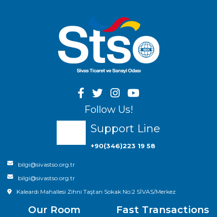
Follow Us!
Support Line
+90(346)223 19 58
bilgi@sivastso.org.tr
bilgi@sivastso.org.tr
Kaleardı Mahallesi Zihni Taştan Sokak No:2 SİVAS/Merkez
Our Room
Fast Transactions