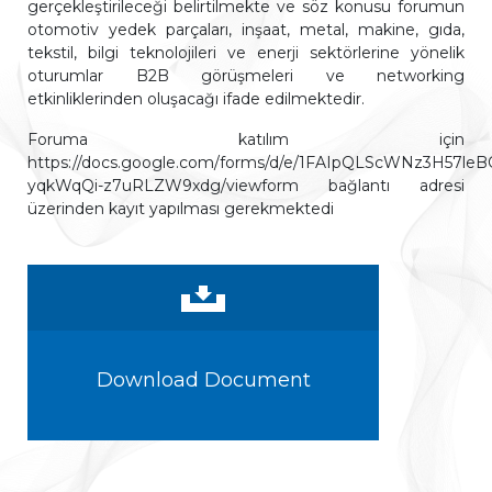
gerçekleştirileceği belirtilmekte ve söz konusu forumun
otomotiv yedek parçaları, inşaat, metal, makine, gıda,
tekstil, bilgi teknolojileri ve enerji sektörlerine yönelik
oturumlar B2B görüşmeleri ve networking
etkinliklerinden oluşacağı ifade edilmektedir.
Foruma katılım için
https://docs.google.com/forms/d/e/1FAIpQLScWNz3H57l
yqkWqQi-z7uRLZW9xdg/viewform bağlantı adresi
üzerinden kayıt yapılması gerekmektedi
Download Document