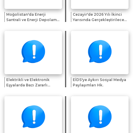
Moğolistan'da Enerji
Cezayir'de 2026 Yılı İkinci
Santrali ve Enerji Depolama
Yarısında Gerçekleştirilecek
Sistemi Projelerine Yönelik
Fuar ve Sergiler Hk.
İlgi Beyanı Çağrısı
Elektrikli ve Elektronik
EİDS'ye Aykırı Sosyal Medya
Eşyalarda Bazı Zararlı
Paylaşımları Hk.
Maddelerin Kullanımının
Kısıtlanmasından Muaf
Tutulan Uygulamalara
İlişkin Genelge