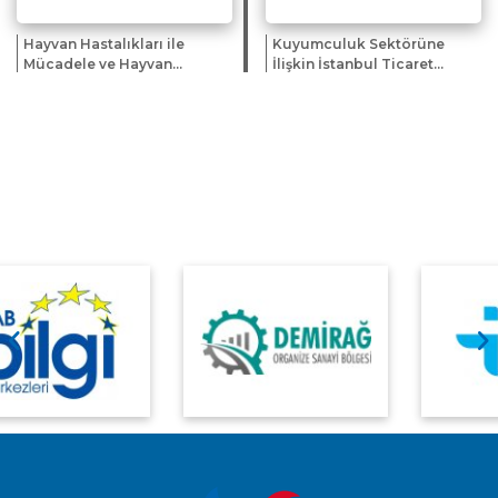
Hayvan Hastalıkları ile
Kuyumculuk Sektörüne
Mücadele ve Hayvan
İlişkin İstanbul Ticaret
Hareketleri Kontrolü
Odası Bilgilendirme
Genelgesi'nde Değişiklik
Kitapçığı Hk.