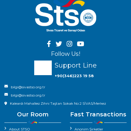
Follow Us!
Support Line
+90(346)223 19 58
bilgi@sivastso.org.tr
bilgi@sivastso.org.tr
Kaleardı Mahallesi Zihni Taştan Sokak No:2 SİVAS/Merkez
Our Room
Fast Transactions
About STSO
Anonim Şirketler