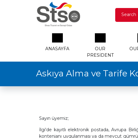
Search
ANASAYFA
OUR
OU
PRESIDENT
Askıya Alma ve Tarife 
Sayın üyemiz;
İlgi'de kayıtlı elektronik postada, Avrupa Bir
kontenjanı uygulanması ya da mevcut gümrük verg