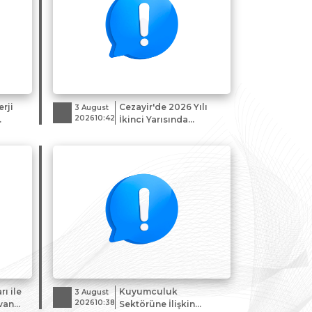
rji
Cezayir'de 2026 Yılı
3 August
202610:42
İkinci Yarısında
i
Gerçekleştirilecek Fuar
k İlgi
ve Sergiler Hk.
ı ile
Kuyumculuk
3 August
202610:38
van
Sektörüne İlişkin