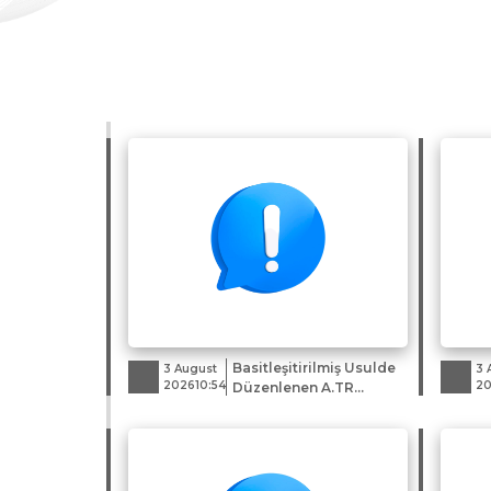
Basitleşitirilmiş Usulde
3 August
3 
202610:54
20
Düzenlenen A.TR
Dolaşım Belgeleri