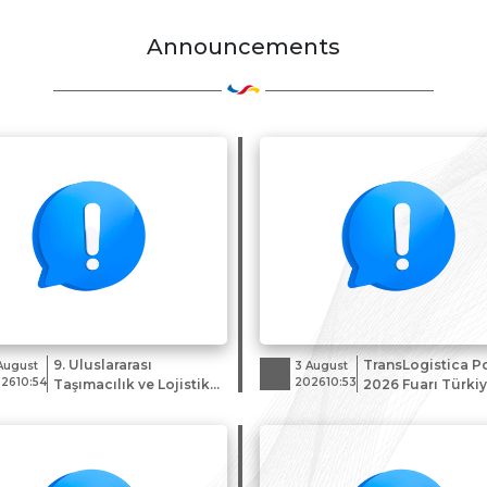
Announcements
9. Uluslararası
TransLogistica P
August
3 August
2610:54
202610:53
Taşımacılık ve Lojistik
2026 Fuarı Türkiy
Fuarı LOGISTICAL 2026
Katılım Organiza
hk.