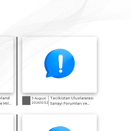
oland
Tacikistan Uluslararası
3 August
202610:52
e Millî
Sanayi Forumları ve
syonu
Sergileri Sunumu