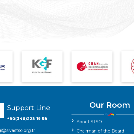
Hareketleri Kont
Genelgesi'nde
Değişiklik
Our Room
Support Line
+90(346)223 19 58
About STSO
gi@sivastso.org.tr
Chairman of the Board