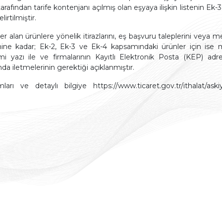
and Policies
Documentation
Text
tarafından tarife kontenjanı açılmış olan eşyaya ilişkin listenin Ek-
Procedures
lirtilmiştir.
TOBB
Useful Links
Compliance
Complaint
 yer alan ürünlere yönelik itirazlarını, eş başvuru taleplerini v
Scheme
ihine kadar; Ek-2, Ek-3 ve Ek-4 kapsamındaki ürünler için ise 
mi yazı ile ve firmalarının Kayıtlı Elektronik Posta (KEP) ad
da iletmelerinin gerektiği açıklanmıştır.
ı ve detaylı bilgiye https://www.ticaret.gov.tr/ithalat/askiya