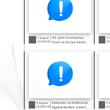
63. Şam Uluslararası
3 August
3 
202610:51
20
Fuarı ve Suriye Genel
Ticaret Heyeti
Elektrikli ve Elektronik
3 August
3 
202610:40
20
Eşyalarda Bazı Zararlı