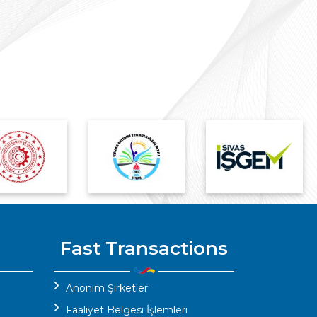
rolü
İstanbul Ticaret Odası
Bilgilendirme Kitapçığı
Hk.
Fast Transactions
Anonim Şirketler
Faaliyet Belgesi İşlemleri