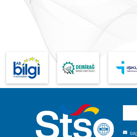
Maddelerin
Kullanımının
Kısıtlanmasından Muaf
Tutulan Uygulamalara
İlişkin Genelge
bil