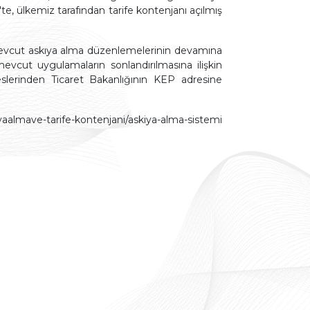
Appointment
Represent
Chart
3'te, ülkemiz tarafından tarife kontenjanı açılmış
eya mevcut askıya alma düzenlemelerinin devamına
mevcut uygulamaların sonlandırılmasına ilişkin
reslerinden Ticaret Bakanlığının KEP adresine
almave-tarife-kontenjani/askiya-alma-sistemi