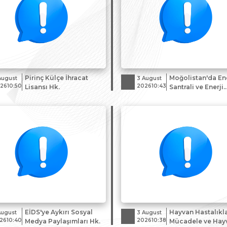
Pirinç Külçe İhracat
Moğolistan'da Ene
August
3 August
2610:50
202610:43
Lisansı Hk.
Santrali ve Enerji
Depolama Sistem
Projelerine Yöneli
Beyanı Çağrısı
EİDS'ye Aykırı Sosyal
Hayvan Hastalıklar
August
3 August
2610:40
202610:38
Medya Paylaşımları Hk.
Mücadele ve Hay