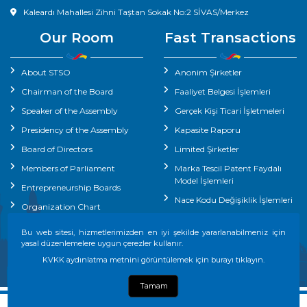
Kaleardı Mahallesi Zihni Taştan Sokak No:2 SİVAS/Merkez
Our Room
Fast Transactions
About STSO
Anonim Şirketler
Chairman of the Board
Faaliyet Belgesi İşlemleri
Speaker of the Assembly
Gerçek Kişi Ticari İşletmeleri
Presidency of the Assembly
Kapasite Raporu
Board of Directors
Limited Şirketler
Members of Parliament
Marka Tescil Patent Faydalı
Model İşlemleri
Entrepreneurship Boards
Nace Kodu Değişiklik İşlemleri
Organization Chart
Yerli Malı Belgesi
Our Chamber Staff
Bu web sitesi, hizmetlerimizden en iyi şekilde yararlanabilmeniz için
İhracat Destek Ofisi İşlemleri
yasal düzenlemelere uygun çerezler kullanır.
KVKK aydınlatma metnini görüntülemek için burayı tıklayın.
Tamam
Copyright is protected under the Law on Intellectual