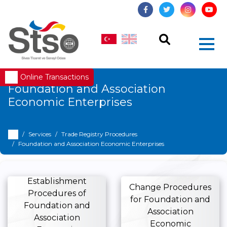
Online Transactions
Foundation and Association
Economic Enterprises
Services
Trade Registry Procedures
Foundation and Association Economic Enterprises
Establishment
Change Procedures
Procedures of
for Foundation and
Foundation and
Association
Association
Economic