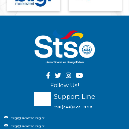
Follow Us!
Support Line
+90(346)223 19 58
bilgi@sivastso.org.tr
bilgi@sivastso.org.tr