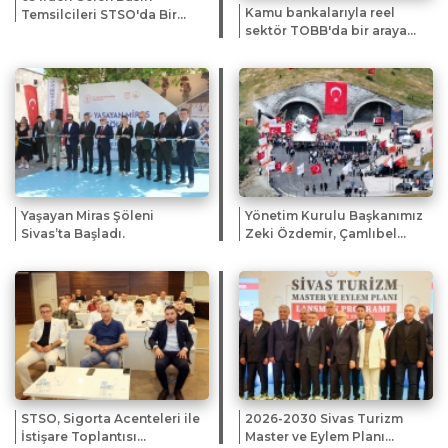
Kamu bankalarıyla reel
Temsilcileri STSO'da Bir
sektör TOBB'da bir araya
Araya Geldi
geldi
Yaşayan Miras Şöleni
Yönetim Kurulu Başkanımız
Sivas’ta Başladı.
Zeki Özdemir, Çamlıbel
Tüneli Projesi Temel Atma
Töreni’ne katıldı.
STSO, Sigorta Acenteleri ile
2026-2030 Sivas Turizm
İstişare Toplantısı
Master ve Eylem Planı