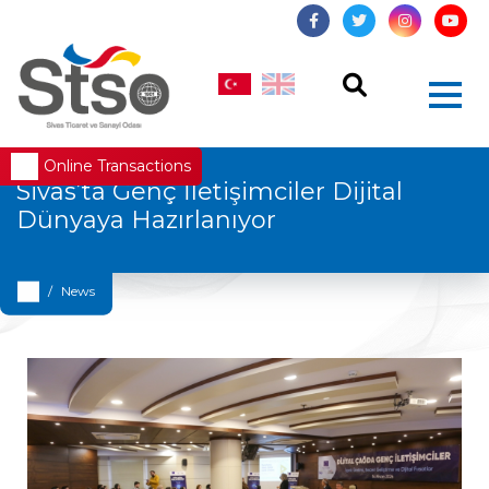
Online Transactions
Sivas’ta Genç İletişimciler Dijital
Dünyaya Hazırlanıyor
News