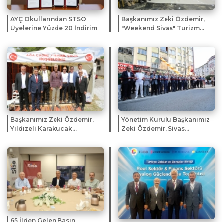
AYÇ Okullarından STSO
Başkanımız Zeki Özdemir,
Üyelerine Yüzde 20 İndirim
"Weekend Sivas" Turizm
Buluşmasına Katıldı
Başkanımız Zeki Özdemir,
Yönetim Kurulu Başkanımız
Yıldızeli Karakucak
Zeki Özdemir, Sivas
Güreşleri ve Kültür
Gazeteciler Cemiyeti'nin
Festivali'ne Katıldı
yeni hizmet ofisinin açılış
törenine katıldı.
65 İlden Gelen Basın