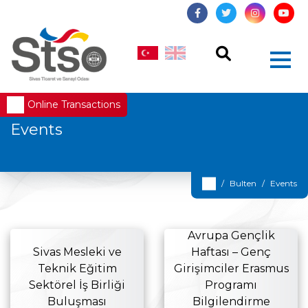
Online Transactions
Events
Bulten
Events
Avrupa Gençlik
Sivas Mesleki ve
Haftası – Genç
Teknik Eğitim
Girişimciler Erasmus
Sektörel İş Birliği
Programı
Buluşması
Bilgilendirme