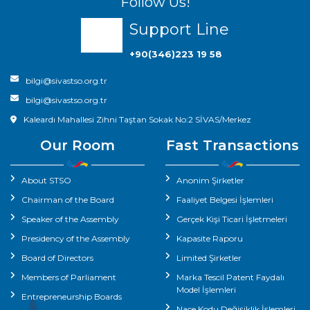
Follow Us!
Support Line
+90(346)223 19 58
bilgi@sivastso.org.tr
bilgi@sivastso.org.tr
Kaleardı Mahallesi Zihni Taştan Sokak No:2 SİVAS/Merkez
Our Room
Fast Transactions
About STSO
Anonim Şirketler
Chairman of the Board
Faaliyet Belgesi İşlemleri
Speaker of the Assembly
Gerçek Kişi Ticari İşletmeleri
Presidency of the Assembly
Kapasite Raporu
Board of Directors
Limited Şirketler
Members of Parliament
Marka Tescil Patent Faydalı
Model İşlemleri
Entrepreneurship Boards
Nace Kodu Değişiklik İşlemleri