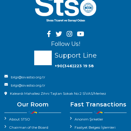
Follow Us!
Support Line
+90(346)223 19 58
bilgi@sivastso.org.tr
bilgi@sivastso.org.tr
Kaleardı Mahallesi Zihni Taştan Sokak No:2 SİVAS/Merkez
Our Room
Fast Transactions
About STSO
Anonim Şirketler
Chairman of the Board
Faaliyet Belgesi İşlemleri