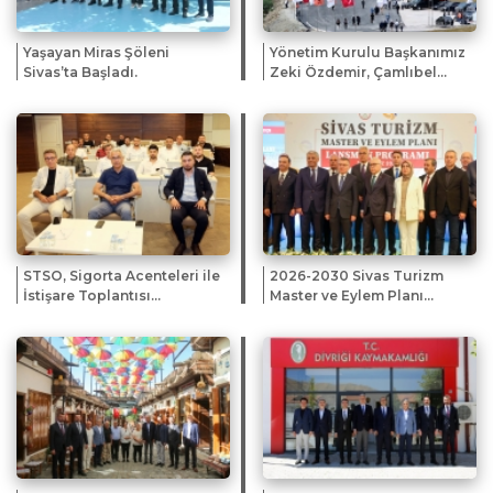
Yaşayan Miras Şöleni
Yönetim Kurulu Başkanımız
Sivas’ta Başladı.
Zeki Özdemir, Çamlıbel
Tüneli Projesi Temel Atma
Töreni’ne katıldı.
STSO, Sigorta Acenteleri ile
2026-2030 Sivas Turizm
İstişare Toplantısı
Master ve Eylem Planı
Düzenledi
Tanıtıldı