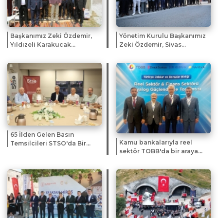
Başkanımız Zeki Özdemir,
Yönetim Kurulu Başkanımız
Yıldızeli Karakucak
Zeki Özdemir, Sivas
Güreşleri ve Kültür
Gazeteciler Cemiyeti'nin
Festivali'ne Katıldı
yeni hizmet ofisinin açılış
törenine katıldı.
65 İlden Gelen Basın
Kamu bankalarıyla reel
Temsilcileri STSO'da Bir
sektör TOBB'da bir araya
Araya Geldi
geldi