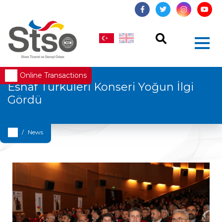
Online Transactions
Esnaf Türküleri Konseri Yoğun İlgi
Gördü
News