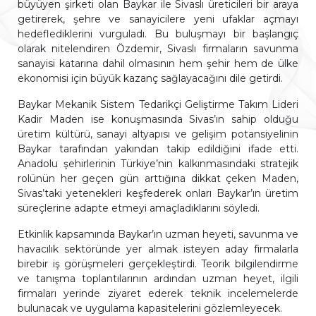
büyüyen şirketi olan Baykar ile Sivaslı üreticileri bir araya
getirerek, şehre ve sanayicilere yeni ufaklar açmayı
hedeflediklerini vurguladı. Bu buluşmayı bir başlangıç
olarak nitelendiren Özdemir, Sivaslı firmaların savunma
sanayisi katarına dahil olmasının hem şehir hem de ülke
ekonomisi için büyük kazanç sağlayacağını dile getirdi.
Baykar Mekanik Sistem Tedarikçi Geliştirme Takım Lideri
Kadir Maden ise konuşmasında Sivas’ın sahip olduğu
üretim kültürü, sanayi altyapısı ve gelişim potansiyelinin
Baykar tarafından yakından takip edildiğini ifade etti.
Anadolu şehirlerinin Türkiye’nin kalkınmasındaki stratejik
rolünün her geçen gün arttığına dikkat çeken Maden,
Sivas’taki yetenekleri keşfederek onları Baykar’ın üretim
süreçlerine adapte etmeyi amaçladıklarını söyledi.
Etkinlik kapsamında Baykar’ın uzman heyeti, savunma ve
havacılık sektöründe yer almak isteyen aday firmalarla
birebir iş görüşmeleri gerçekleştirdi. Teorik bilgilendirme
ve tanışma toplantılarının ardından uzman heyet, ilgili
firmaları yerinde ziyaret ederek teknik incelemelerde
bulunacak ve uygulama kapasitelerini gözlemleyecek.