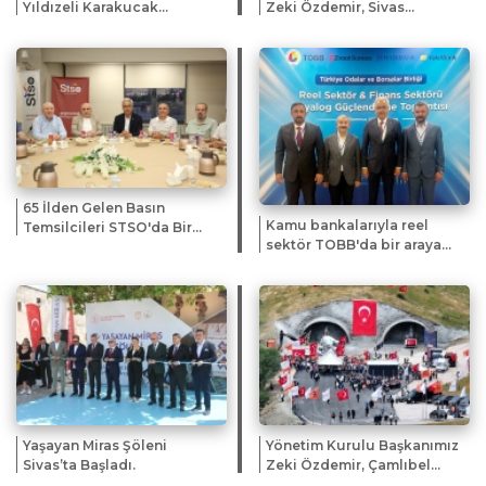
Yıldızeli Karakucak
Zeki Özdemir, Sivas
Güreşleri ve Kültür
Gazeteciler Cemiyeti'nin
Festivali'ne Katıldı
yeni hizmet ofisinin açılış
törenine katıldı.
65 İlden Gelen Basın
Kamu bankalarıyla reel
Temsilcileri STSO'da Bir
sektör TOBB'da bir araya
Araya Geldi
geldi
Yaşayan Miras Şöleni
Yönetim Kurulu Başkanımız
Sivas’ta Başladı.
Zeki Özdemir, Çamlıbel
Tüneli Projesi Temel Atma