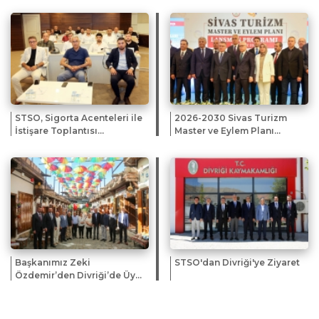
Töreni’ne katıldı.
STSO, Sigorta Acenteleri ile
2026-2030 Sivas Turizm
İstişare Toplantısı
Master ve Eylem Planı
Düzenledi
Tanıtıldı
Başkanımız Zeki
STSO'dan Divriği'ye Ziyaret
Özdemir’den Divriği’de Üye
ve Esnaf Ziyareti