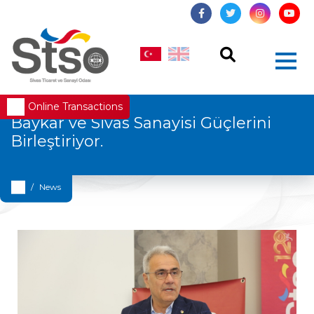
Online Transactions
Baykar ve Sivas Sanayisi Güçlerini
Birleştiriyor.
News