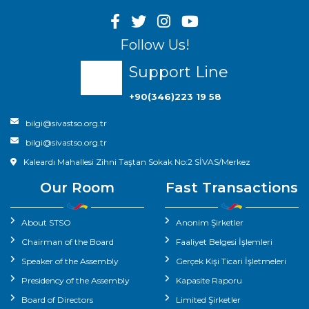
Follow Us!
Support Line
+90(346)223 19 58
bilgi@sivastso.org.tr
bilgi@sivastso.org.tr
Kaleardı Mahallesi Zihni Taştan Sokak No:2 SİVAS/Merkez
Our Room
Fast Transactions
About STSO
Anonim Şirketler
Chairman of the Board
Faaliyet Belgesi İşlemleri
Speaker of the Assembly
Gerçek Kişi Ticari İşletmeleri
Presidency of the Assembly
Kapasite Raporu
Board of Directors
Limited Şirketler